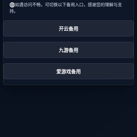
1、一比赛核心结果与时间背景比赛时
间12月6日凌晨1230，德甲联赛第14
轮结果弗赖堡客场战胜门兴格拉德巴
赫，比分未明确提及，但描述中强
调“比分占据领先优势”且“对手作为主场
深圳男篮内部会议纪要流出——冲刺阶段伤情
仍难得分”关键定性弗赖堡以...
更新；欧超杯使命明确；临场指挥获称赞的简
单介绍-英雄联盟赛事
xjunn
7个月前
(12-28)
365
可相对来说，丁彦雨航才是中国男篮阵
中伤情最重，也是最让人担心的那一个
作为中国队锋线上个人能力最强大的球
员，膝盖伤势如。...
关于纽卡斯尔今晚绝杀压哨，志在欧超杯名次
提升，底气十足，球队文化再被提及的信息-