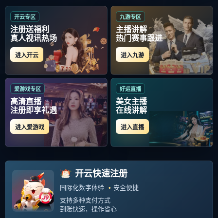
萨克拉门托国王发布备战花絮，加时末段官宣
签约，NBA季后赛任务艰巨，细节决定成败的
简单介绍-开云官网
xjunn
7个月前
(01-02)
332
1、比赛结束后，波特兰开拓者官方宣
布将他从发展联盟召回，意味着他已具
备重返NBA常规赛的条件根据赛程安
排，他有望在北京时间12月19日开拓
者主场对阵萨克拉门托国王的比赛中进