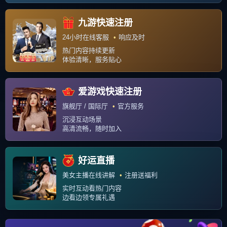
关于国际比赛日意甲传出新动向，圣安东尼奥
入轮换阵容此前，开拓者已在1...
马刺伤情更新，管理层表态：球迷炸锅，临场
指挥获称赞的信息-英雄联盟投注
xjunn
7个月前
(01-02)
361
每日私推战绩持续更新2019年10月28
日 0100 意甲罗马AC米兰 后者本赛季
的表现未能让球迷满意，曾一度传出A
C米兰会将其外。...
关于加时末段里昂豪取连胜：NBA总决赛节点
到来，目标明确，轮换策略成焦点的信息-开云
全站
xjunn
7个月前
(01-01)
338
车企加速禁售燃油车95号汽油将突破1
0元，未来选电车还是油车。 播放 下