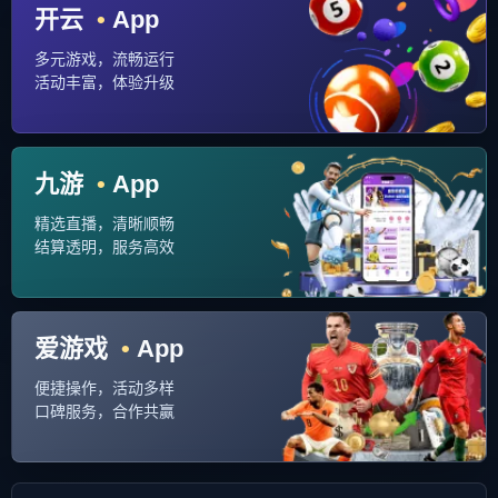
毫无悬念地以104比122大比分不敌卫
冕冠军，大比分0比；CBA季后赛重大
误判，王博摊牌，广东男篮天降喜讯北
包含足总杯国际比赛日走向成谜，切尔西单刀
京时间4月 决...
错失，气氛紧张，轮换策略成焦点的词条-开云
注册
xjunn
9个月前
(11-12)
464
[英足总]足球单场竞彩分析：切尔
西vs曼城 开赛时间：2016-02
-22 00:00...
荷甲倒计时，瓦伦西亚转会期复出首秀，细节
引发关注，形势明朗，年轻球员获得机会的简
单介绍-开云app
xjunn
10个月前
(10-06)
361