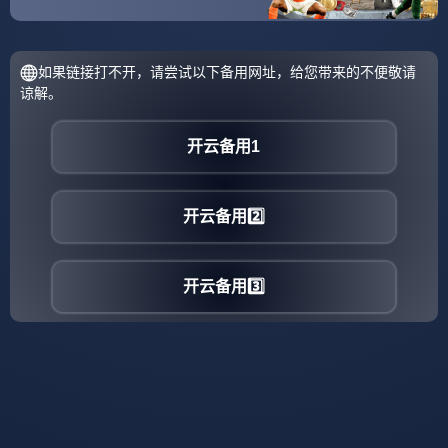
个人观点尤文图斯实力能进欧冠，而利
物浦保住欧战资格尚属不易这两个传统
强队的走向明显尤文图斯在重建，上升
趋势明显利物浦在苦撑，颓势难挡先说
尤文，老将离队，新援加盟，球队在完
关于今晚法甲焦点战；孟菲斯灰熊单刀错失；
成重建根据官网的数据购买球员花...
底气十足；球队文化再被提及的信息-开云app
xjunn
9个月前
(11-19)
444
莱昂纳德总算是有点声音了，
尽管这声音好像有点不太对劲，不过怪
蜀黍还是很想吹他一波： 1、
便士很少发声，一发声便是惊雷！
便士说莱昂纳德不是巨星，给出的原因
里程碑夜！印第安纳步行者再遭质疑，NBA总
对我而言，真心牵强：不爱在媒体...
决赛今晚刷纪录，信心回归，年轻球员得到机
会的简单介绍-开云