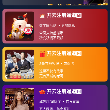
关于转折点法兰克福远射贴柱，德甲今晨攻防
分排名第14位，...
权衡，话题不断，阵容厚度经受考验的信息-英
雄联盟投注
xjunn
6个月前
(02-10)
3124
分，领先次席 4 分，攻防两端的统治
力无人能及对法兰克福而言，主场完败
暴露双线作战的阵容深度短板，需尽快
调整避免联赛滑坡。...
全明星赛赛程吃紧；比利亚雷亚尔国际比赛日
内部沟通；气氛紧张；心理建设被强调的简单
介绍-开云登录
xjunn
6个月前
(02-05)
410
短期赛程影响可控在国际比赛日之前，
曼联需应对两场重要比赛欧冠小组赛对