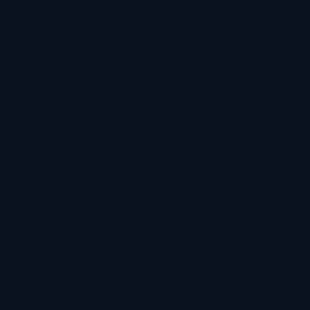
嬬画璐硅浆璐?TG鏈哄櫒浜?@trxokokbothttps://t.me/xingta
trx
回复该评论
波场能量租赁
2026-02-23 17:46:39
涓撲笟TRON鑳介噺绉熻祦骞冲彴 - 1.5 TRX=1娆¤浆璐︽
鏁?鐩存帴鑺傜渷80%!鏃犺瀵规柟鏈夋病鏈塙鎴栬€呮槸
鍚︿氦鏄撴墍- 澶嶅埗鍦板潃銆怲AZdAh5LU55aUPPZkgF
4rupQwg6inQ5J5X銆戣浆 1.5 TRX鍗冲彲0鎵嬬画璐硅浆
璐?TG鏈哄櫒浜?@trxokokbothttps://t.me/xingtatrx
回复该评论
0手续费转账USDT
2026-02-23 21:19:10